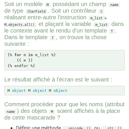
Soit un modèle
possédant un champ
M
name
de type
. Soit un contrôleur
CharField
C
réalisant entre-autre l'instruction
m_list =
et plaçant la variable
dans
M.objects.all()
m_list
le contexte avant le rendu d'un template
.
T
Dans le template
, on trouve la chose
T
suivante :
{% 
for
 m 
in
 m_list %}

    {{ m }}

{% endfor %}
Le résultat affiché à l'écran est le suivant :
M 
object
 M 
object
 M 
object
Comment procéder pour que les noms (attribut
) des objets
soient affichés à la place
name
M
de cette mascarade ?
Définir une méthode
ou
__unicode__()
__str__()