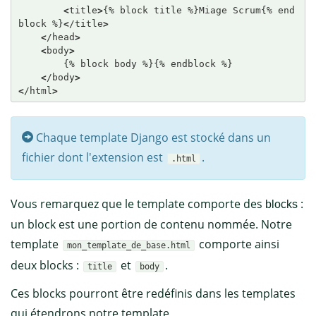
<
title
>
{% block title %}Miage Scrum{% end
block %}
<
/title
>
<
/head
>
<
body
>
        {% block body %}{% endblock %}

<
/body
>
<
/html
>
Chaque template Django est stocké dans un
fichier dont l'extension est
.
.html
Vous remarquez que le template comporte des
:
blocks
un block est une portion de contenu nommée. Notre
template
comporte ainsi
mon_template_de_base.html
deux blocks :
et
.
title
body
Ces blocks pourront être redéfinis dans les templates
qui étendrons notre template