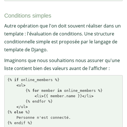
Conditions simples
Autre opération que l'on doit souvent réaliser dans un
template : l'évaluation de conditions. Une structure
conditionnelle simple est proposée par le langage de
template de Django.
Imaginons que nous souhaitions nous assurer qu'une
liste contient bien des valeurs avant de l'afficher :
{% 
if
 online_members %}

<
ul
>
        {% 
for
 member 
in
 online_members %}

<
li
>
{{ member.name }}
<
/li
>
        {% endfor %}

<
/ul
>
{% 
else
 %}

    Personne n'est connecté.

{% endif %}