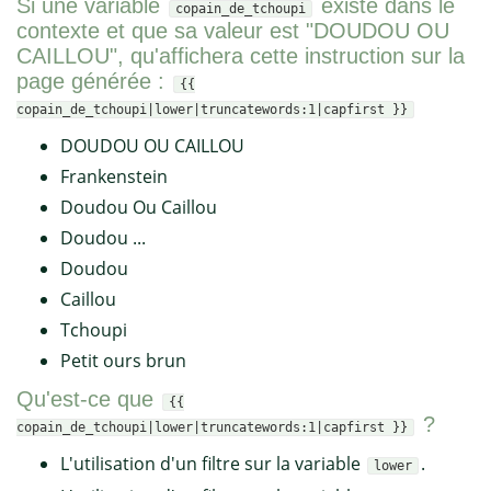
Si une variable
existe dans le
copain_de_tchoupi
contexte et que sa valeur est "DOUDOU OU
CAILLOU", qu'affichera cette instruction sur la
page générée :
{{
copain_de_tchoupi|lower|truncatewords:1|capfirst }}
DOUDOU OU CAILLOU
Frankenstein
Doudou Ou Caillou
Doudou ...
Doudou
Caillou
Tchoupi
Petit ours brun
Qu'est-ce que
{{
?
copain_de_tchoupi|lower|truncatewords:1|capfirst }}
L'utilisation d'un filtre sur la variable
.
lower