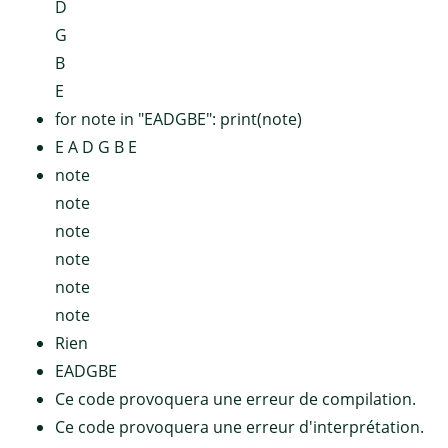
D
G
B
E
for note in "EADGBE": print(note)
E A D G B E
note
note
note
note
note
note
Rien
EADGBE
Ce code provoquera une erreur de compilation.
Ce code provoquera une erreur d'interprétation.