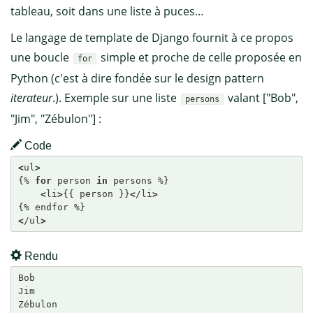
tableau, soit dans une liste à puces…
Le langage de template de Django fournit à ce propos
une boucle
simple et proche de celle proposée en
for
Python (c'est à dire fondée sur le design pattern
iterateur
.). Exemple sur une liste
valant ["Bob",
persons
"Jim", "Zébulon"] :
Code
<
ul
>
{% 
for
 person 
in
 persons %}

<
li
>
{{ person }}
<
/li
>
<
/ul
>
Rendu
Bob

Jim

Zébulon