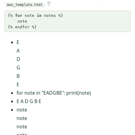
?
mon_template.html
{% 
for
 note 
in
 notes %}

    note

{% endfor %}
E
A
D
G
B
E
for note in "EADGBE": print(note)
E A D G B E
note
note
note