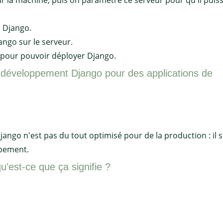
 la machine, puis on paramètre ce serveur pour qu'il puis
n Django.
ngo sur le serveur.
M pour pouvoir déployer Django.
de développement Django pour des applications de
go n'est pas du tout optimisé pour de la production : il s
ppement.
'est-ce que ça signifie ?