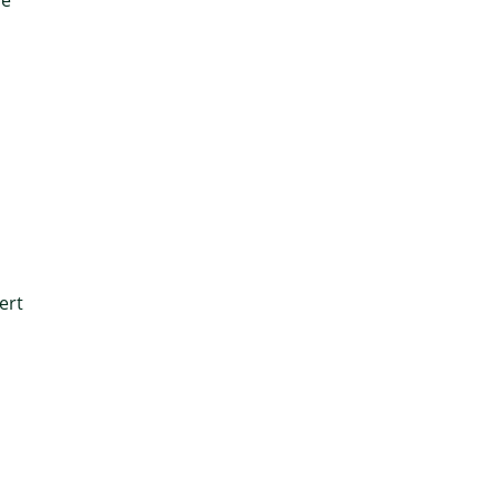
se
ert