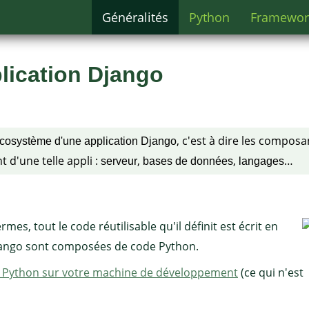
Généralités
Python
Framewor
lication Django
, c'est à dire les composa
cosystème d'une application Django
t d'une telle appli :
,
,
…
serveur
bases de données
langages
rmes, tout le code réutilisable qu'il définit est écrit en
Django sont composées de code Python.
e Python sur votre machine de développement
(ce qui n'est