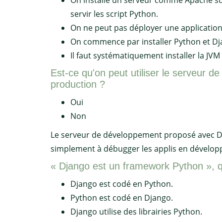
On installe un serveur comme Apache sur
servir les script Python.
On ne peut pas déployer une applicatio
On commence par installer Python et Dja
Il faut systématiquement installer la JV
Est-ce qu'on peut utiliser le serveur 
production ?
Oui
Non
Le serveur de développement proposé avec Djan
simplement à débugger les applis en dévelo
« Django est un framework Python », qu
Django est codé en Python.
Python est codé en Django.
Django utilise des librairies Python.